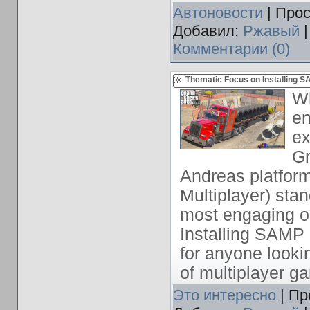
Автоновости
| Прос
Добавил:
Ржавый
|
Комментарии (0)
Thematic Focus on Installing 
Wh
en
ex
Gr
Andreas platfor
Multiplayer) stan
most engaging op
Installing SAMP i
for anyone lookin
of multiplayer g
Это интересно
| Пр