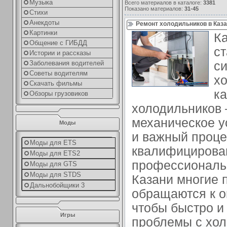
Музыка
Всего материалов в каталоге
:
3381
Показано материалов
:
31-45
Стихи
Анекдоты
Ремонт холодильников в Каз
Картинки
К
Общение с ГИБДД
ст
Истории и рассказы
Заболевания водителей
си
Советы водителям
хо
Скачать фильмы
ка
Обзоры грузовиков
холодильников –
механическое у
Моды
и важный проце
Моды для ETS
квалифицирован
Моды для ETS2
профессиональн
Моды для GTS
Моды для STDS
Казани многие 
Дальнобойщики 3
обращаются к 
чтобы быстро и
Игры
проблемы с хо