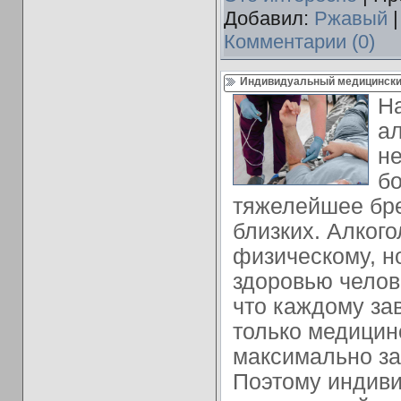
Добавил:
Ржавый
|
Комментарии (0)
Индивидуальный медицинский
Н
ал
не
бо
тяжелейшее бр
близких. Алкого
физическому, н
здоровью челов
что каждому за
только медицин
максимально за
Поэтому индив