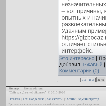
незначительных
– вот причины,
опытных и начи
развлекательны
Удачным пример
https://gizbocaz
отличает стиль
интерфейс.
Это интересно
| Пр
Добавил:
Ржавый
|
Комментарии (0)
31-45
1-15
16-30
Sitemap
Sitemap-forum
"Сайт для Дальнобойщиков" © 2010-2026
|
Реклама
|
Тех. Поддержка
|
Как скачать?
|
О сайте
|
Администратор
|
При использовании материалов в веб обязательно наличие прямой гиперссылки