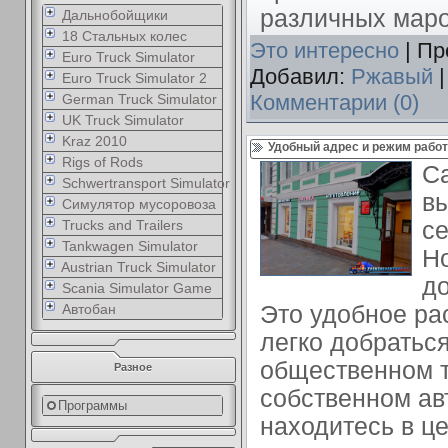
различных маро
Дальнобойщики
18 Стальных колес
Это интересно
| Пр
Euro Truck Simulator
Добавил:
Ржавый
|
Euro Truck Simulator 2
Комментарии (0)
German Truck Simulator
UK Truck Simulator
Kraz 2010
Удобный адрес и режим работ
Rigs of Rods
Са
Schwertransport Simulator
вы
Симулятор мусоровоза
Trucks and Trailers
се
Tankwagen Simulator
Н
Austrian Truck Simulator
до
Scania Simulator Game
Автобан
Это удобное ра
легко добраться
общественном т
Разное
собственном ав
Программы
находитесь в ц