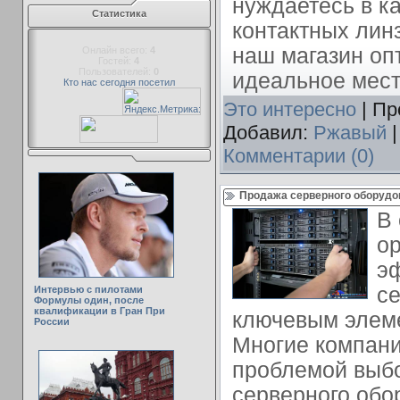
нуждаетесь в к
Статистика
контактных линз
наш магазин оп
Онлайн всего:
4
Гостей:
4
Пользователей:
0
идеальное мест
Кто нас сегодня посетил
Это интересно
| Пр
Добавил:
Ржавый
|
Комментарии (0)
Продажа серверного оборудов
В
ор
э
се
Интервью с пилотами
Формулы один, после
квалификации в Гран При
ключевым элеме
России
Многие компани
проблемой выб
серверного обо