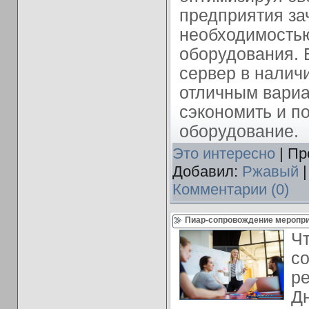
предприятия за
необходимость
оборудования. В
сервер в налич
отличным вари
сэкономить и п
оборудование.
Это интересно
| Пр
Добавил:
Ржавый
|
Комментарии (0)
Пиар-сопровождение меропри
Чт
с
ре
Д