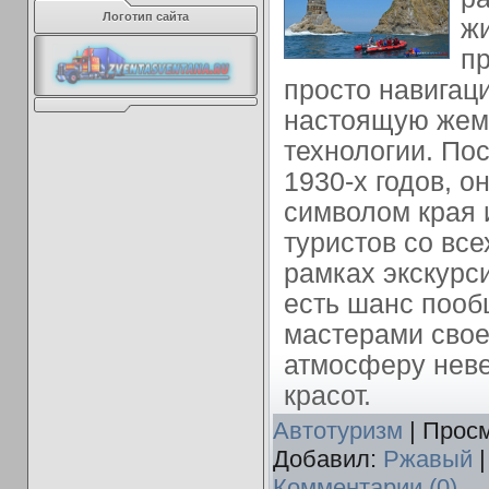
Логотип сайта
ж
пр
просто навигац
настоящую жем
технологии. По
1930-х годов, о
символом края 
туристов со все
рамках экскурси
есть шанс пооб
мастерами своег
атмосферу нев
красот.
Автотуризм
| Просм
Добавил:
Ржавый
|
Комментарии (0)