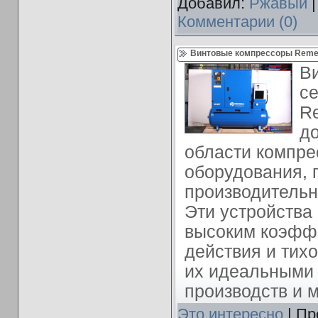
Добавил:
Ржавый
|
Комментарии (0)
Винтовые компрессоры Remez
В
се
R
до
области компре
оборудования, 
производительн
Эти устройства
высоким коэфф
действия и тихо
их идеальными
производств и м
Это интересно
| Пр