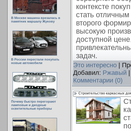
контексте поку
стать отличным
В Москве машина врезалась в
второго формир
памятник маршалу Жукову
высокую произв
доступной цене,
привлекательн
задач.
В России перестали покупать
новые автомобили
Это интересно
| Пр
Добавил:
Ржавый
|
Комментарии (0)
Строительство каркасных до
С
Почему быстро перегорают
ламповые и диодные
к
осветительные приборы
ст
п