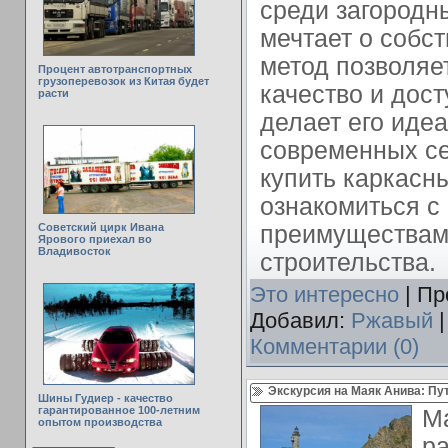
среди загородны
мечтает о собс
метод позволяе
Процент автотранспортных
грузоперевозок из Китая будет
качество и дост
расти
делает его иде
современных се
купить каркасн
ознакомиться с
Советский цирк Ивана
преимуществами
Ярового приехал во
Владивосток
строительства.
Это интересно
| Пр
Добавил:
Ржавый
|
Комментарии (0)
Экскурсия на Маяк Анива: Пу
Шины Гудиер - качество
гарантированное 100-летним
М
опытом производства
р