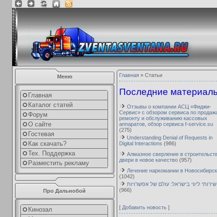
Главная
»
Статьи
Меню
Последние материал
Главная
Каталог статей
Отзывы о компании АСЦ «Фиджи-
Сервис» с обзором сервиса по продаж
Форум
ремонту и обслуживанию кассовых
О сайте
аппаратов, обзор сервиса f-service.su
(275)
Гостевая
Understanding Denial of Requests in
Как скачать?
Digital Interactions
(986)
Тех. Поддержка
Алмазное сверление в строительств
двери в новое качество
(957)
Разместить рекламу
Лечение наркомании в Новосибирск
(1042)
שירותי ליווי בישראל: עולם של אפשרויות
(966)
Про Дальнобой
[
Добавить новость
]
Кинозал