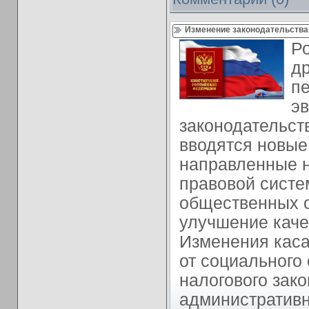
Изменение законодательства
Ро
др
п
эв
законодательст
вводятся новые
направленные 
правовой систе
общественных 
улучшение каче
Изменения каса
от социального
налогового зако
административ