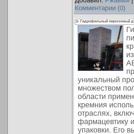
Добавил:
Ржавый
|
Комментарии (0)
Гидрофильный пирогенный ди
Г
п
кр
из
A
пр
уникальный про
множеством пол
области примен
кремния исполь
отраслях, включ
фармацевтику и
упаковки. Его в