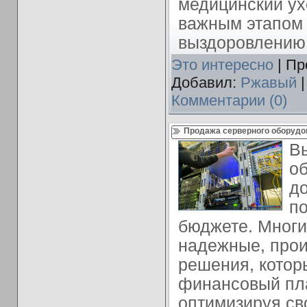
медицинский ух
важным этапом 
выздоровлению
Это интересно
| Пр
Добавил:
Ржавый
|
Комментарии (0)
Продажа серверного оборудо
В
об
д
по
бюджете. Многи
надежные, про
решения, котор
финансовый пла
оптимизируя св