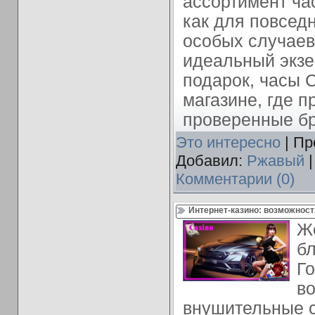
ассортимент ча
как для повседн
особых случаев
идеальный экзе
подарок, часы 
магазине, где п
проверенные б
Это интересно
| Пр
Добавил:
Ржавый
|
Комментарии (0)
Интернет-казино: возможност
Ж
бл
Го
во
внушительные 