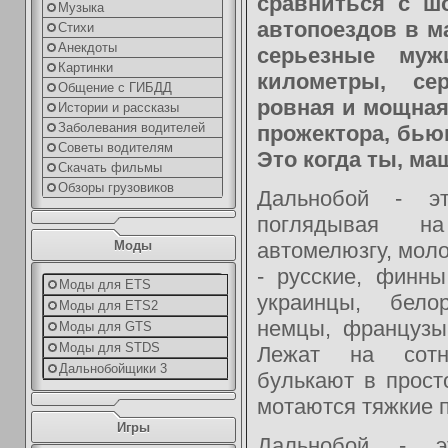
сравниться с ш
Музыка
автопоездов в м
Стихи
Анекдоты
серьезные муж
Картинки
километры, се
Общение с ГИБДД
ровная и мощная
Истории и рассказы
Заболевания водителей
прожектора, бью
Советы водителям
Это когда ты, маш
Скачать фильмы
Обзоры грузовиков
Дальнобой - э
поглядывая н
автомелюзгу, мол
Моды
- русские, финн
Моды для ETS
украинцы, бело
Моды для ETS2
немцы, французы
Моды для GTS
Моды для STDS
Лежат на сотн
Дальнобойщики 3
булькают в прост
мотаются тяжкие 
Игры
Дальнобой - э