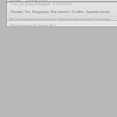
"Сайт для Дальнобойщиков" © 2010-2026
|
Реклама
|
Тех. Поддержка
|
Как скачать?
|
О сайте
|
Администратор
|
При использовании материалов в веб обязательно наличие прямой гиперссылки
Сайт адаптирован под браузер Opera