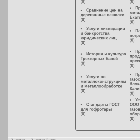
(
0
)
(
0
)
П
Сравнение цен на
мета
деревянные вешалки
Екат
(
0
)
(
0
)
Услуги ликвидации
П
и банкротства
погр
юридических лиц
(
0
)
(
0
)
Пр
История и культура
прод
Трехгорных Баней
прес
(
0
)
(
0
)
П
Услуги по
газо
металлоконструкциям
блок
и металлообработке
Кали
(
0
)
(
0
)
Ус
Стандарты ГОСТ
ООО 
для гофротары
газо
(
0
)
обор
(
0
)
Sitemap
Sitemap-forum