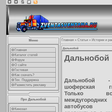
Главная
»
Статьи
»
Истории и ра
Меню
Дальнобой
Главная
Каталог статей
Дальнобой
Форум
О сайте
Гостевая
Как скачать?
Дальнобой 
Тех. Поддержка
Разместить рекламу
шоферская гв
Только вод
междугородних
Про Дальнобой
автобусов 
Кинозал