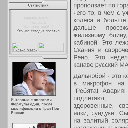
проползает по гор
Статистика
чего-то, в чем с 
Онлайн всего:
1
колеса и больше
Гостей:
1
дальше проезж
Пользователей:
0
Кто нас сегодня посетил
железному блину
кабиной. Это леж
Скания и свороч
Рено. Это неде
канаве русский МА
Дальнобой - это к
в микрофон на 
"Ребята! Авария
подлетают, 
Интервью с пилотами
Формулы один, после
здоровенные, св
квалификации в Гран При
елки, сундуки. С
России
на залитый соля
наглаженных ком