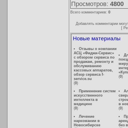
Просмотров
:
4800
Всего комментариев
:
0
Добавлять комментарии могут
[
Ре
Новые материалы
Отзывы о компании
АСЦ «Фиджи-Сервис»
Дл
с обзором сервиса по
поез
продажам, ремонту и
миру
обслуживанию
инте
кассовых аппаратов,
«Куп
обзор сервиса f-
(
0
)
service.su
(
0
)
Применение систем
А
искусственного
свер
интеллекта в
стро
медицине
в но
(
0
)
(
0
)
Лечение
П
наркомании в
арен
Новосибирске
без 