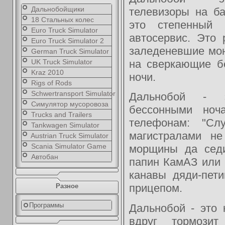
Дальнобойщики
телевизоры на б
18 Стальных колес
это степенный
Euro Truck Simulator
автосервис. Это
Euro Truck Simulator 2
заледеневшие мо
German Truck Simulator
UK Truck Simulator
на сверкающие б
Kraz 2010
ночи.
Rigs of Rods
Schwertransport Simulator
Дальнобой - 
Симулятор мусоровоза
бессонными ноч
Trucks and Trailers
телефонам: "Сл
Tankwagen Simulator
магистралами н
Austrian Truck Simulator
Scania Simulator Game
морщины да седи
Автобан
папин КамАЗ или 
канавы дяди-пет
прицепом.
Разное
Программы
Дальнобой - это 
вдруг тормози