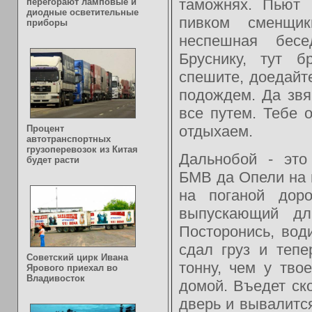
таможнях. Пьют 
перегорают ламповые и
диодные осветительные
пивком сменщи
приборы
неспешная бесе
Бруснику, тут 
спешите, доедайт
подождем. Да звя
все путем. Тебе о
отдыхаем.
Процент
автотранспортных
грузоперевозок из Китая
Дальнобой - это
будет расти
БМВ да Опели на
на поганой доро
выпускающий д
Посторонись, вод
сдал груз и теп
Советский цирк Ивана
тонну, чем у тво
Ярового приехал во
Владивосток
домой. Въедет ско
дверь и вывалитс