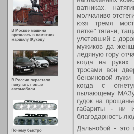
ватниках, натяг
молчаливо отстег
юзя тремя мост
пятке" тягачи, тащ
В Москве машина
врезалась в памятник
улетевший с дорог
маршалу Жукову
мужиков да женщи
ледяную гору отч
когда на руках 
тросами вон две
бензиновой лужи 
В России перестали
когда с огнет
покупать новые
автомобили
пылающему МАЗу..
гудок на прощань
габариты - ни 
благодарность лю
Дальнобой - это
Почему быстро