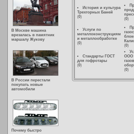
Пр
История и культура
прод
Трехгорных Баней
прес
(
0
)
(
0
)
П
Услуги по
В Москве машина
газо
металлоконструкциям
врезалась в памятник
блок
и металлообработке
маршалу Жукову
Кали
(
0
)
(
0
)
Ус
Стандарты ГОСТ
ООО 
для гофротары
газо
(
0
)
обор
(
0
)
В России перестали
покупать новые
автомобили
Почему быстро