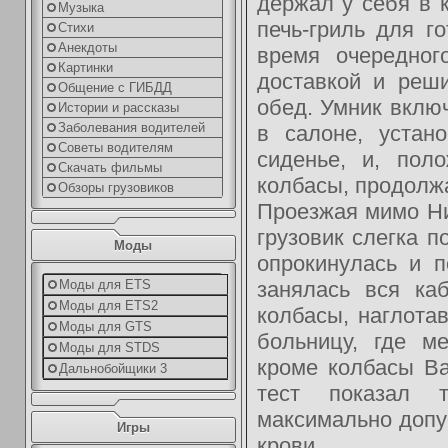
держал у себя в 
Музыка
печь-гриль для г
Стихи
Анекдоты
время очередног
Картинки
доставкой и реш
Общение с ГИБДД
обед. Умник вклю
Истории и рассказы
Заболевания водителей
в салоне, устан
Советы водителям
сиденье, и, пол
Скачать фильмы
колбасы, продолж
Обзоры грузовиков
Проезжая мимо Н
грузовик слегка п
Моды
опрокинулась и п
занялась вся ка
Моды для ETS
Моды для ETS2
колбасы, наглота
Моды для GTS
больницу, где м
Моды для STDS
кроме колбасы В
Дальнобойщики 3
тест показал т
максимально допу
Игры
крови.