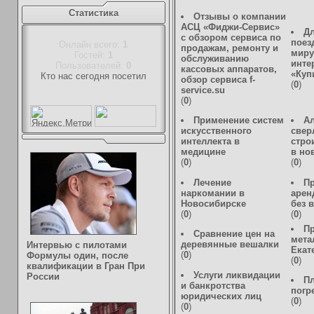
Статистика
Отзывы о компании
АСЦ «Фиджи-Сервис»
Дл
с обзором сервиса по
поез
Онлайн всего:
1
продажам, ремонту и
миру
Гостей:
1
обслуживанию
инте
Пользователей:
0
кассовых аппаратов,
«Куп
Кто нас сегодня посетил
обзор сервиса f-
(
0
)
service.su
(
0
)
Применение систем
А
искусственного
свер
интеллекта в
стро
медицине
в но
(
0
)
(
0
)
Лечение
П
наркомании в
арен
Новосибирске
без 
(
0
)
(
0
)
П
Сравнение цен на
мета
деревянные вешалки
Интервью с пилотами
Екат
(
0
)
Формулы один, после
(
0
)
квалификации в Гран При
Услуги ликвидации
России
П
и банкротства
погр
юридических лиц
(
0
)
(
0
)