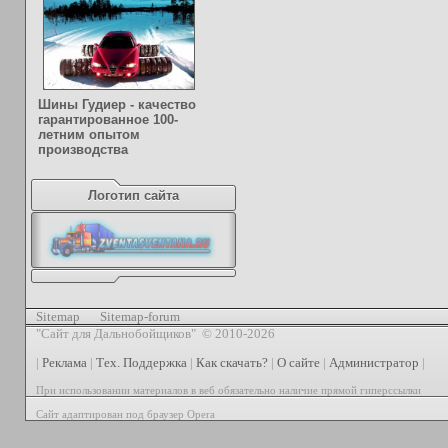
Шины Гудиер - качество
гарантированное 100-
летним опытом
производства
Логотип сайта
Sitemap
Sitemap-forum
"Сайт для Дальнобойщиков" © 2010-2026
|
Реклама
|
Тех. Поддержка
|
Как скачать?
|
О сайте
|
Администратор
|
При использовании материалов в веб обязательно наличие прямой гиперссылки
Сайт адаптирован под браузер Opera