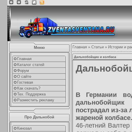
Главная
»
Статьи
»
Истории и ра
Меню
Дальнобойщик и колбаса
Главная
Каталог статей
Дальнобойщ
Форум
О сайте
Гостевая
Как скачать?
В Германии вод
Тех. Поддержка
Разместить рекламу
дальнобойщик
пострадал из-за 
жареной колбасе
Про Дальнобой
46-летний Валтер
Кинозал