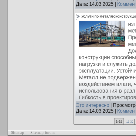
Дата:
14.03.2025
|
Коммент
Услуги по металлоконструкц
из
ме
Пр
ме
До
конструкции способн
нагрузки и служить д
эксплуатации. Устойч
Металл не подвержен
воздействием влаги, 
использования в разл
Гибкость в проектиро
Это интересно
| Просмотро
Дата:
14.03.2025
|
Коммент
1-15
16-30
Sitemap
Sitemap-forum