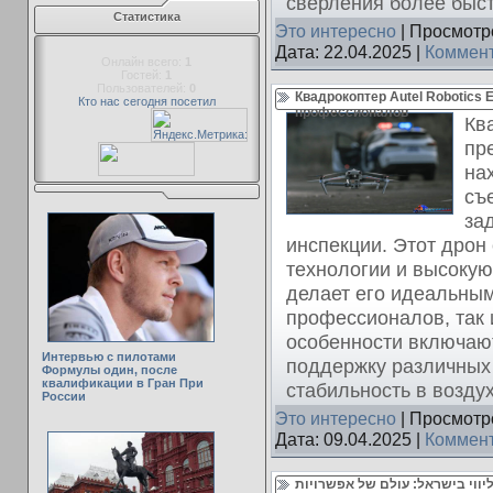
сверления более быс
Статистика
Это интересно
| Просмотро
Дата:
22.04.2025
|
Коммент
Онлайн всего:
1
Гостей:
1
Пользователей:
0
Квадрокоптер Autel Robotics
Кто нас сегодня посетил
профессионалов
Ква
пр
на
съ
за
инспекции. Этот дрон
технологии и высокую
делает его идеальным
профессионалов, так
особенности включают
Интервью с пилотами
поддержку различных
Формулы один, после
квалификации в Гран При
стабильность в воздух
России
Это интересно
| Просмотро
Дата:
09.04.2025
|
Коммент
ליווי בישראל: עולם של אפשרויות