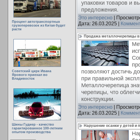
упаковки товаров и в
предложения.
Это интересно
| Просмотро
Процент автотранспортных
Дата:
26.03.2025
|
Коммент
грузоперевозок из Китая будет
расти
Продажа металлочерепицы в 
Ме
ис
Со
пр
позволяют достичь до
Советский цирк Ивана
Ярового приехал во
при правильной экспл
Владивосток
Металлочерепица зна
черепицы, что облегч
конструкции.
Это интересно
| Просмотро
Дата:
26.03.2025
|
Коммент
Шины Гудиер - качество
Нарушение осанки у детей и 
гарантированное 100-летним
опытом производства
На