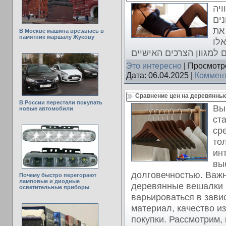
ויה
נים
 את
В Москве машина врезалась в
памятник маршалу Жукову
אלו
Это интересно
| Просмотро
Дата:
06.04.2025
|
Коммент
Сравнение цен на деревянны
В России перестали покупать
Вы
новые автомобили
ст
ср
то
ин
вы
долговечностью. Важн
Почему быстро перегорают
ламповые и диодные
деревянные вешалки 
осветительные приборы
варьироваться в зави
материал, качество и
покупки. Рассмотрим,