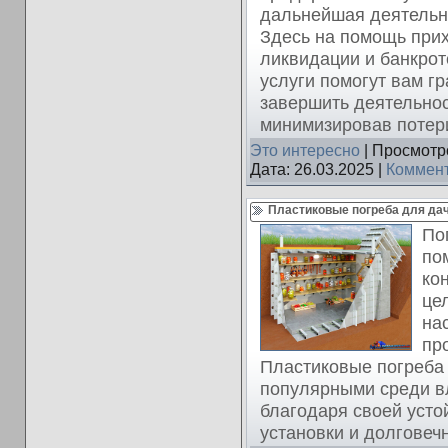
дальнейшая деятельн
Здесь на помощь при
ликвидации и банкрот
услуги помогут вам г
завершить деятельнос
минимизировав потери
Это интересно
| Просмотро
Дата:
26.03.2025
|
Коммент
Пластиковые погреба для да
По
по
ко
це
на
пр
Пластиковые погреба 
популярными среди в
благодаря своей устой
установки и долговечн