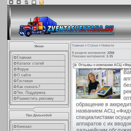
Главная
»
Статьи
» Новости
Меню
В разделе материалов
:
2266
Показано материалов
:
1-15
Главная
Каталог статей
Отзывы о компании АСЦ «Фид
Форум
ремонту и обслуживанию кассо
Ва
О сайте
ап
Гостевая
бе
Как скачать?
ре
Тех. Поддержка
оп
Разместить рекламу
обращение в аккреди
названием АСЦ «Фидж
Про Дальнобой
специалистами осуще
аппаратов с их вводо
Кинозал
дальнейшим обслужи