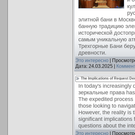
ку
ру
элитной бани в Москв
банную традицию эле
исторической достопр
самым уникальную ат
Трехгорные Бани беру
древности.
Это интересно
| Просмотро
Дата:
24.03.2025
|
Коммент
The Implications of Request Den
In today's increasingly d
зеркальные права has 
The expedited process 
those looking to navigat
However, the reality is 
significant implications
questions about the inte
Это интересно
| Просмотро