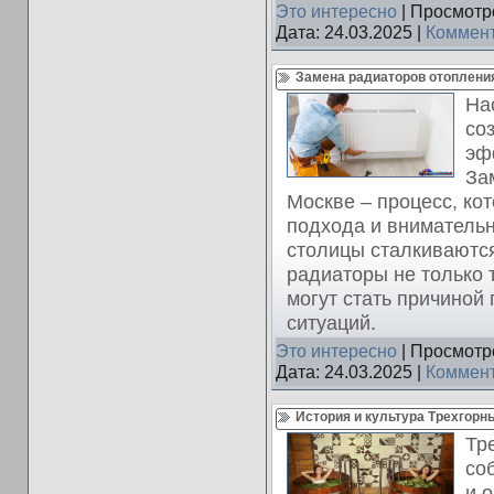
Это интересно
| Просмотро
Дата:
24.03.2025
|
Коммент
Замена радиаторов отоплени
На
со
эф
За
Москве – процесс, ко
подхода и внимательн
столицы сталкиваются
радиаторы не только 
могут стать причиной 
ситуаций.
Это интересно
| Просмотро
Дата:
24.03.2025
|
Коммент
История и культура Трехгорн
Тр
со
и 