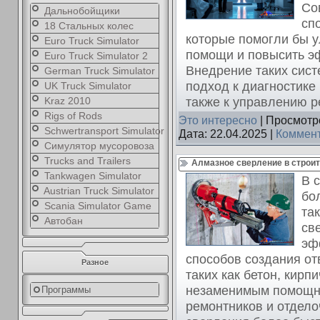
Со
Дальнобойщики
сп
18 Стальных колес
которые помогли бы у
Euro Truck Simulator
помощи и повысить э
Euro Truck Simulator 2
Внедрение таких сист
German Truck Simulator
подход к диагностике
UK Truck Simulator
также к управлению р
Kraz 2010
Rigs of Rods
Это интересно
| Просмотро
Schwertransport Simulator
Дата:
22.04.2025
|
Коммент
Симулятор мусоровоза
Trucks and Trailers
Алмазное сверление в строит
Tankwagen Simulator
В 
Austrian Truck Simulator
бо
Scania Simulator Game
та
Автобан
св
эф
способов создания от
Разное
таких как бетон, кирп
незаменимым помощни
Программы
ремонтников и отдел