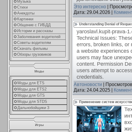
Музыка
Это интересно
| Просмотро
Стихи
Дата:
29.04.2026
|
Коммент
Анекдоты
Картинки
Understanding Denial of Request
Общение с ГИБДД
yaroslavl.kupit-prava-
Истории и рассказы
Заболевания водителей
Technical Issues: Thes
Советы водителям
errors, broken links, or 
Скачать фильмы
a website experiences 
Обзоры грузовиков
users may face unexpec
content. Permission De
users attempt to access
Моды
credentials.
Моды для ETS
Автоновости
| Просмотров
Моды для ETS2
Дата:
24.04.2025
|
Коммент
Моды для GTS
Моды для STDS
Применение систем искусстве
Дальнобойщики 3
Те
ин
вх
Игры
жи