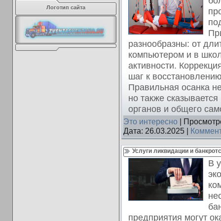
бо
Логотип сайта
пр
по
Пр
разнообразны: от дли
компьютером и в школ
активности. Коррекци
шаг к восстановлению
Правильная осанка не
но также сказывается
органов и общего сам
Это интересно
| Просмотро
Дата:
26.03.2025
|
Коммент
Услуги ликвидации и банкрот
В 
эк
ко
не
ба
предприятия могут ока