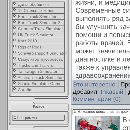
жизни, и медици
Дальнобойщики
Современные си
18 Стальных колес
Euro Truck Simulator
выполнять ряд з
Euro Truck Simulator 2
бы улучшить кач
German Truck Simulator
помощи и повыс
UK Truck Simulator
Kraz 2010
работы врачей. 
Rigs of Rods
может значитель
Schwertransport Simulator
диагностике и л
Симулятор мусоровоза
Trucks and Trailers
также к управле
Tankwagen Simulator
здравоохранении
Austrian Truck Simulator
Это интересно
| Пр
Scania Simulator Game
Автобан
Добавил:
Ржавый
| 
Комментарии (0)
Разное
Алмазное сверление в строит
Программы
В
ст