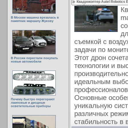
Квадрокоптер Autel Robotics
профессионалов
Кв
ma
В Москве машина врезалась в
памятник маршалу Жукову
со
дл
съемкой с возду
задачи по монит
Этот дрон сочет
В России перестали покупать
новые автомобили
технологии и вы
производительно
идеальным выбо
профессионалов,
Основные особе
Почему быстро перегорают
ламповые и диодные
уникальную сист
осветительные приборы
различных режи
стабильность в 