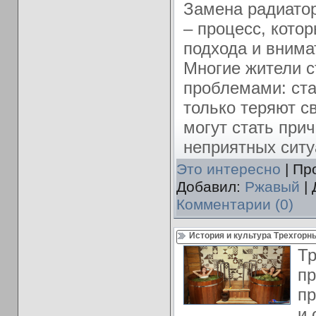
Замена радиатор
– процесс, котор
подхода и внима
Многие жители с
проблемами: ст
только теряют с
могут стать прич
неприятных ситу
Это интересно
| Пр
Добавил:
Ржавый
| 
Комментарии (0)
История и культура Трехгорн
Тр
пр
пр
и 