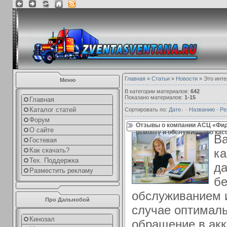
Главная
»
Статьи
»
Новости
» Это инте
Меню
В категории материалов
:
642
Показано материалов
:
1-15
Главная
Каталог статей
Сортировать по
:
Дате
·
Названию
·
Ре
Форум
Отзывы о компании АСЦ «Фид
О сайте
ремонту и обслуживанию кассо
Ва
Гостевая
ка
Как скачать?
Тех. Поддержка
да
Разместить рекламу
б
обслуживанием 
Про Дальнобой
случае оптимал
Кинозал
обращение в ак