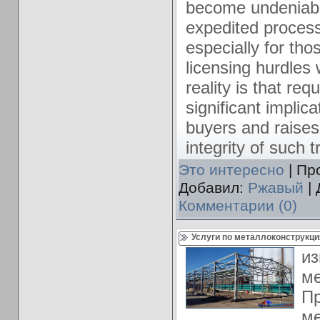
become undeniabl
expedited proces
especially for tho
licensing hurdles
reality is that re
significant implic
buyers and raises
integrity of such 
Это интересно
| Пр
Добавил:
Ржавый
| 
Комментарии (0)
Услуги по металлоконструкц
из
ме
П
ме