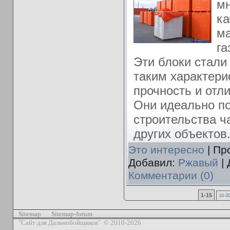
мн
ка
ма
га
Эти блоки стали
таким характерис
прочность и отл
Они идеально по
строительства ч
других объектов
Это интересно
| Пр
Добавил:
Ржавый
| 
Комментарии (0)
1-15
16-3
Sitemap
Sitemap-forum
"Сайт для Дальнобойщиков" © 2010-2026