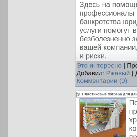
Здесь на помощ
профессионалы 
банкротства юри
услуги помогут 
безболезненно з
вашей компании
и риски.
Это интересно
| Пр
Добавил:
Ржавый
| 
Комментарии (0)
Пластиковые погреба для да
По
пр
хр
ко
пр