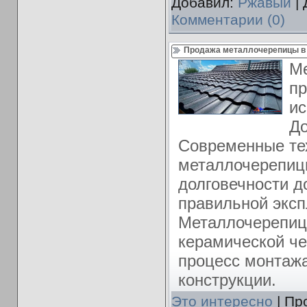
Добавил:
Ржавый
| 
Комментарии (0)
Продажа металлочерепицы в 
Ме
п
ис
До
Современные те
металлочерепиц
долговечности до
правильной эксп
Металлочерепиц
керамической че
процесс монтажа
конструкции.
Это интересно
| Пр