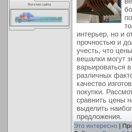
ве
Логотип сайта
бо
по
то
интерьер, но и 
прочностью и до
учесть, что цен
вешалки могут з
варьироваться в
различных факто
качество изгото
покупки. Рассмо
сравнить цены н
выделить наибо
предложения.
Это интересно
| Пр