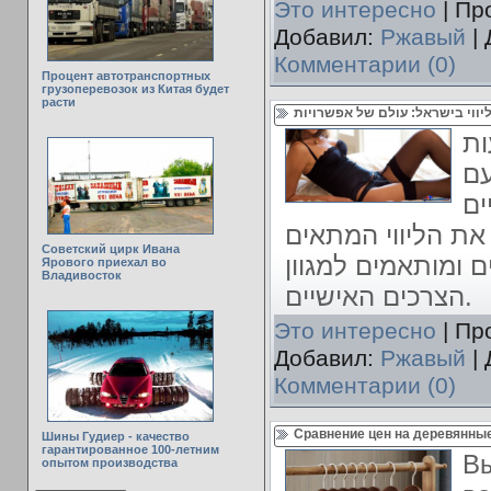
Это интересно
| Пр
Добавил:
Ржавый
| 
Комментарии (0)
Процент автотранспортных
грузоперевозок из Китая будет
расти
ליווי בישראל: עולם של אפשרויות
ות
עם
ים
את הליווי המתאים
Советский цирк Ивана
ם ומותאמים למגוון
Ярового приехал во
Владивосток
הצרכים האישיים.
Это интересно
| Пр
Добавил:
Ржавый
| 
Комментарии (0)
Сравнение цен на деревянны
Шины Гудиер - качество
гарантированное 100-летним
В
опытом производства