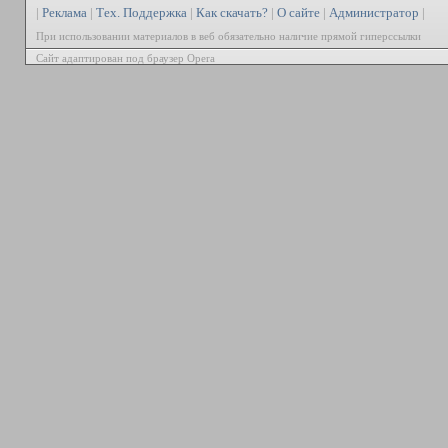
|
Реклама
|
Тех. Поддержка
|
Как скачать?
|
О сайте
|
Администратор
|
При использовании материалов в веб обязательно наличие прямой гиперссылки
Сайт адаптирован под браузер Opera