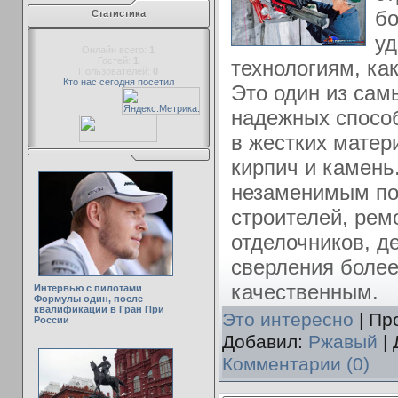
б
Статистика
уд
Онлайн всего:
1
Гостей:
1
технологиям, ка
Пользователей:
0
Кто нас сегодня посетил
Это один из са
надежных способ
в жестких матери
кирпич и камень
незаменимым п
строителей, рем
отделочников, 
сверления боле
качественным.
Интервью с пилотами
Формулы один, после
квалификации в Гран При
Это интересно
| Пр
России
Добавил:
Ржавый
| 
Комментарии (0)