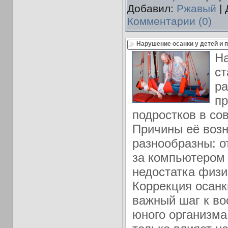
Добавил:
Ржавый
| 
Комментарии (0)
Нарушение осанки у детей и 
На
ст
ра
пр
подростков в со
Причины её воз
разнообразны: о
за компьютером 
недостатка физи
Коррекция осанк
важный шаг к во
юного организма