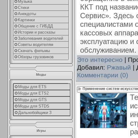
Музыка
ККТ под назван
Стихи
Сервис». Здесь
Анекдоты
Картинки
специалистами 
Общение с ГИБДД
кассовых аппара
Истории и рассказы
Заболевания водителей
эксплуатацию и
Советы водителям
обслуживанием.
Скачать фильмы
Обзоры грузовиков
Это интересно
| Пр
Добавил:
Ржавый
| 
Комментарии (0)
Моды
Моды для ETS
Применение систем искусстве
Моды для ETS2
Те
Моды для GTS
ис
Моды для STDS
ин
Дальнобойщики 3
ст
р
Игры