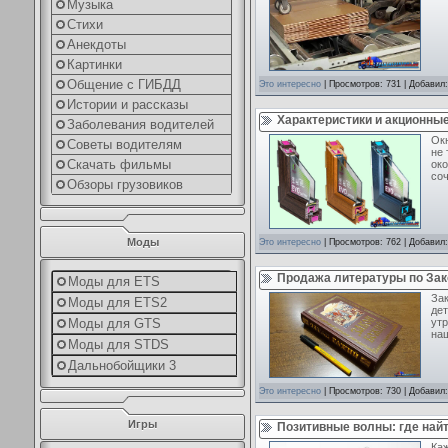
Музыка
Стихи
Анекдоты
Картинки
Общение с ГИБДД
Это интересно
| Просмотров: 731 | Добавил
Истории и рассказы
Характеристики и акционны
Заболевания водителей
Ок
Советы водителям
не 
Скачать фильмы
око
соч
Обзоры грузовиков
Моды
Это интересно
| Просмотров: 762 | Добавил
Продажа литературы по За
Моды для ETS
Зак
Моды для ETS2
дет
утр
Моды для GTS
на
Моды для STDS
Дальнобойщики 3
Это интересно
| Просмотров: 730 | Добавил
Игры
Позитивные волны: где най
Каж