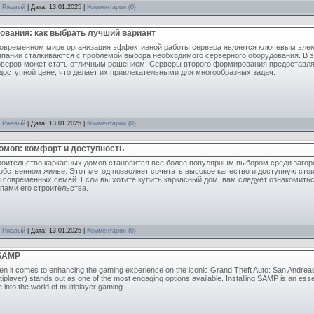
:
Ржавый
| Дата:
13.01.2025
|
Комментарии (0)
ования: как выбрать лучший вариант
современном мире организация эффективной работы сервера является ключевым элем
пании сталкиваются с проблемой выбора необходимого серверного оборудования. В э
рверов может стать отличным решением. Серверы второго формирования предоставл
доступной цене, что делает их привлекательными для многообразных задач.
:
Ржавый
| Дата:
13.01.2025
|
Комментарии (0)
омов: комфорт и доступность
оительство каркасных домов становится все более популярным выбором среди загоро
обственном жилье. Этот метод позволяет сочетать высокое качество и доступную сто
я современных семей. Если вы хотите купить каркасный дом, вам следует ознакомит
пами его строительства.
:
Ржавый
| Дата:
13.01.2025
|
Комментарии (0)
 SAMP
n it comes to enhancing the gaming experience on the iconic Grand Theft Auto: San Andre
tiplayer) stands out as one of the most engaging options available. Installing SAMP is an essen
e into the world of multiplayer gaming.