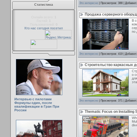
Это интересно
| Просмотров: 388 | Добавил
Статистика
Продажа серверного оборуд
Онлайн всего:
1
В 
Гостей:
1
ком
Пользователей:
0
се
Кто нас сегодня посетил
по 
Это интересно
| Просмотров: 419 | Добавил
Строительство каркасных д
Стр
о с
дл
эта
Интервью с пилотами
Это интересно
| Просмотров: 371 | Добавил
Формулы один, после
квалификации в Гран При
России
Thematic Focus on Installing
Whe
Mul
div