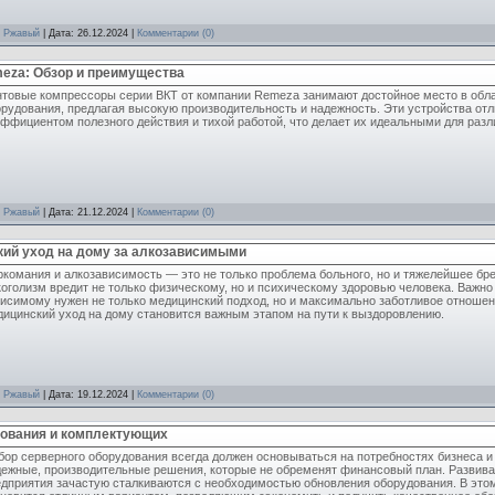
:
Ржавый
| Дата:
26.12.2024
|
Комментарии (0)
eza: Обзор и преимущества
нтовые компрессоры серии ВКТ от компании Remeza занимают достойное место в обл
орудования, предлагая высокую производительность и надежность. Эти устройства о
ффициентом полезного действия и тихой работой, что делает их идеальными для разл
:
Ржавый
| Дата:
21.12.2024
|
Комментарии (0)
ий уход на дому за алкозависимыми
комания и алкозависимость — это не только проблема больного, но и тяжелейшее бре
оголизм вредит не только физическому, но и психическому здоровью человека. Важно
висимому нужен не только медицинский подход, но и максимально заботливое отноше
ицинский уход на дому становится важным этапом на пути к выздоровлению.
:
Ржавый
| Дата:
19.12.2024
|
Комментарии (0)
дования и комплектующих
ор серверного оборудования всегда должен основываться на потребностях бизнеса и
дежные, производительные решения, которые не обременят финансовый план. Развива
дприятия зачастую сталкиваются с необходимостью обновления оборудования. В этом