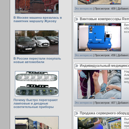
Это интересно
| Просмотров: 409 | Добавил
В Москве машина врезалась в
Винтовые компрессоры Rem
памятник маршалу Жукову
Ви
об
коэ
Это интересно
| Просмотров: 458 | Добавил
В России перестали покупать
новые автомобили
Индивидуальный медицинск
Нар
Алк
за
мед
Почему быстро перегорают
Это интересно
| Просмотров: 407 | Добавил
ламповые и диодные
осветительные приборы
Продажа серверного обору
Выб
на
пре