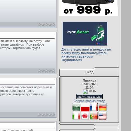
тикам и высокому качеству. Они
ильным дизайном. При выборе
 который гармонично будет
Для путешествий и поездок по
всему миру воспользуйтесь
интернет сервисом
«Купибилет»
Вход
Пятница
07.08.2026
 наставлений помогает взрослым и
11:04
овные ориентиры часто
ериалов, которые доступны на
войти через uid
Старая форма входа
нас. Однако, в нашей