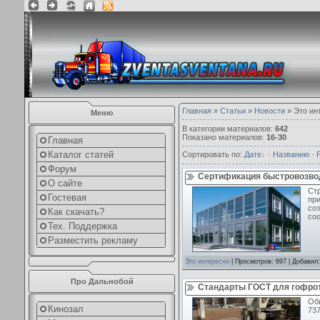
Главная
»
Статьи
»
Новости
» Это ин
Меню
В категории материалов
:
642
Показано материалов
:
16-30
Главная
Каталог статей
Сортировать по
:
Дате
·
Названию
·
Форум
Сертификация быстровозво
О сайте
Ст
Гостевая
пр
со
Как скачать?
со
Тех. Поддержка
Разместить рекламу
Это интересно
| Просмотров: 697 | Добавил
Про Дальнобой
Стандарты ГОСТ для гофро
Об
Кинозал
737