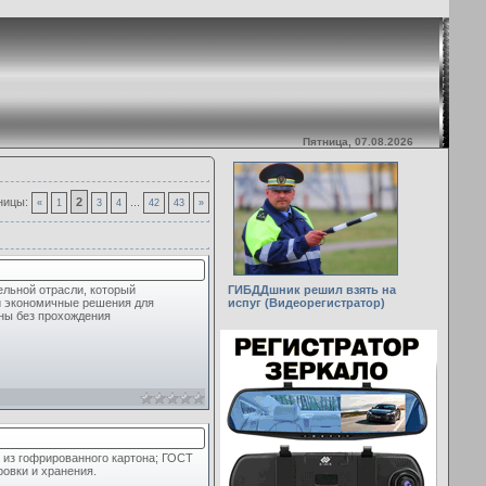
Пятница, 07.08.2026
ницы
:
2
...
«
1
3
4
42
43
»
ельной отрасли, который
ГИБДДшник решил взять на
и экономичные решения для
испуг (Видеорегистратор)
ны без прохождения
 из гофрированного картона; ГОСТ
ровки и хранения.