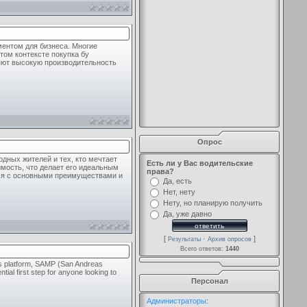
ентом для бизнеса. Многие
том контексте покупка бу
яют высокую производительность
Опрос
дных жителей и тех, кто мечтает
Есть ли у Вас водительские
имость, что делает его идеальным
права?
ься с основными преимуществами и
Да, есть
Нет, нету
Нету, но планирую получить
Да, уже давно
[
·
]
Результаты
Архив опросов
Всего ответов:
1440
as platform, SAMP (San Andreas
tial first step for anyone looking to
Персонал
Администраторы
: