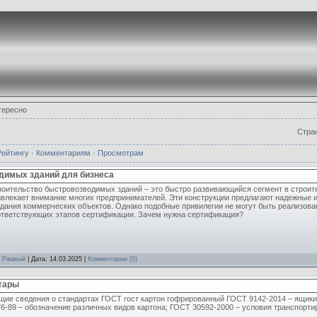
тересно
Стра
Рейтингу
·
Комментариям
·
Просмотрам
димых зданий для бизнеса
роительство быстровозводимых зданий – это быстро развивающийся сегмент в строит
ивлекает внимание многих предпринимателей. Эти конструкции предлагают надежные 
здания коммерческих объектов. Однако подобные привилегии не могут быть реализова
ответствующих этапов сертификации. Зачем нужна сертификация?
:
Ржавый
| Дата:
14.03.2025
|
Комментарии (0)
тары
щие сведения о стандартах ГОСТ гост картон гофрированный ГОСТ 9142-2014 – ящики
6-89 – обозначение различных видов картона; ГОСТ 30592-2000 – условия транспорти