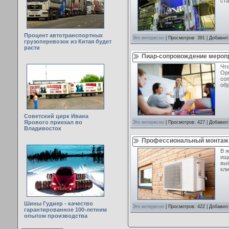
ст
Процент автотранспортных
Это интересно
| Просмотров: 391 | Добавил
грузоперевозок из Китая будет
расти
Пиар-сопровождение меропр
Чт
Ор
соп
обр
Советский цирк Ивана
Ярового приехал во
Это интересно
| Просмотров: 427 | Добавил
Владивосток
Профессиональный монтаж 
В 
ищ
выб
кл
Шины Гудиер - качество
Это интересно
| Просмотров: 422 | Добавил
гарантированное 100-летним
опытом производства