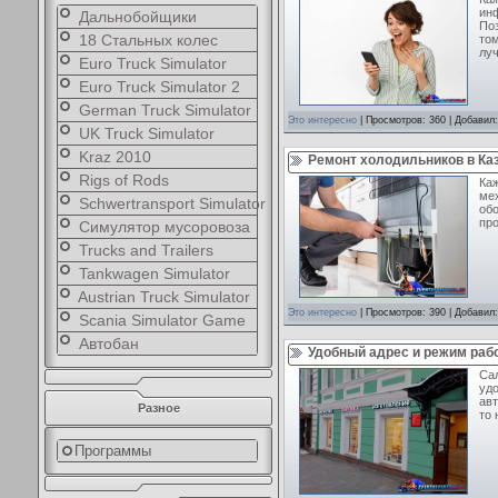
ин
Дальнобойщики
Поз
18 Стальных колес
том
лу
Euro Truck Simulator
Euro Truck Simulator 2
German Truck Simulator
Это интересно
| Просмотров: 360 | Добавил
UK Truck Simulator
Kraz 2010
Ремонт холодильников в Ка
Rigs of Rods
Каж
ме
Schwertransport Simulator
об
пр
Симулятор мусоровоза
Trucks and Trailers
Tankwagen Simulator
Austrian Truck Simulator
Это интересно
| Просмотров: 390 | Добавил
Scania Simulator Game
Автобан
Удобный адрес и режим раб
Сал
удо
авт
Разное
то 
Программы