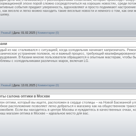
формационной эпохе порой сложно сосредоточиться на хороших новостях, среди пото
итивные события придают уверенность, вдохновляют и просто поднимают настроение.
, как весело и легко можно находить такие веселые новости и немного о том, как они 
чшему.
:
Ржавый
| Дата:
01.02.2025
|
Комментарии (0)
зани
дый из нас сталкивался с ситуацией, когда холодильник начинает капризничать. Ремо
ханическое устранение поломок, но и важный процесс, требующий квалифицированног
орудования. В Казани многие пользователи обращаются к опытным мастерам, чтобы б
облемы с холодильниками различных марок, включая LG.
:
Ржавый
| Дата:
13.01.2025
|
Комментарии (0)
оты салона оптики в Москве
он оптики, который вы ищете, расположен в сердце столицы – на Новой Басманной ули
бное расположение позволяет легко добраться к магазину как на общественном трансп
омобиле. Если вы находитесь в центре Москвы и нуждаетесь в качественных очках, к
наш магазин оптика в Москве – идеальное место для вас.