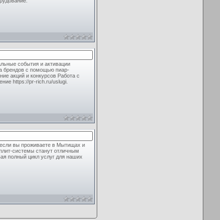
рудование.
альные события и активации
а брендов с помощью пиар-
ие акций и конкурсов Работа с
https://pr-rich.ru/uslugi.
 если вы проживаете в Мытищах и
сплит-системы станут отличным
вая полный цикл услуг для наших