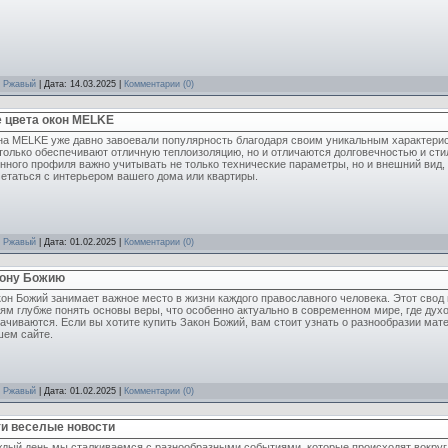
:
Ржавый
| Дата:
14.03.2025
|
Комментарии (0)
е цвета окон MELKE
на MELKE уже давно завоевали популярность благодаря своим уникальным характерис
только обеспечивают отличную теплоизоляцию, но и отличаются долговечностью и ст
нного профиля важно учитывать не только технические параметры, но и внешний вид,
етаться с интерьером вашего дома или квартиры.
:
Ржавый
| Дата:
01.02.2025
|
Комментарии (0)
кону Божию
он Божий занимает важное место в жизни каждого православного человека. Этот свод
ям глубже понять основы веры, что особенно актуально в современном мире, где дух
ачиваются. Если вы хотите купить Закон Божий, вам стоит узнать о разнообразии мат
шем сайте.
:
Ржавый
| Дата:
01.02.2025
|
Комментарии (0)
ти веселые новости
дый день мы сталкиваемся с разнообразными событиями, которые происходят вокруг 