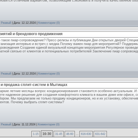
ановится отличным вариантом, позволяющим сэкономить и получить качественное обо
:
Ржавый
| Дата:
12.12.2024
|
Комментарии (0)
иятий и брендового продвижения
о такое пиар-сопровождение? Пресс-релизы и публикации Дни открытых дверей Специ
ганизация интервью и встреч с медиа Почему важен пиар для мероприятий? Поддержк
ровождения Создание единой визуальной концепции мероприятия Регулярное проведен
атной связью от клиентов и потенциальных потребителей Заключение пиар сопровождение 
:
Ржавый
| Дата:
12.12.2024
|
Комментарии (0)
и продажа сплит-систем в Мытищах
жаркие летние месяцы вопрос кондиционирования становится особенно актуальным. И
ете надежное решение для создания комфортного климата в вашем доме или офисе, 
ором. Мы предлагаем не только продажу кондиционеров, но и их установку, обеспечи
иентов. Почему выбрать сплит-системы?
:
Ржавый
| Дата:
11.12.2024
|
Комментарии (0)
16-30
...
1-15
31-45
46-60
616-630
631-642