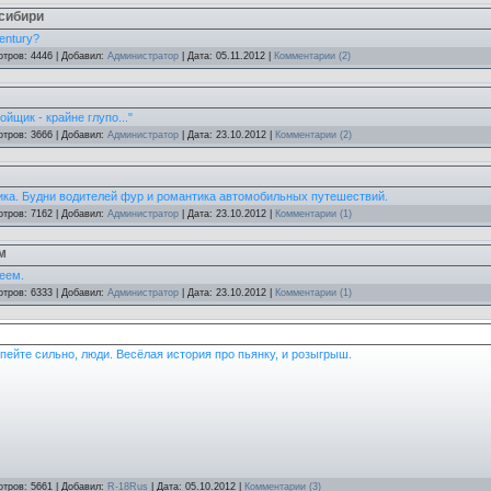
 сибири
Century?
отров: 4446 | Добавил:
Администратор
| Дата:
05.11.2012
|
Комментарии (2)
ойщик - крайне глупо..."
отров: 3666 | Добавил:
Администратор
| Дата:
23.10.2012
|
Комментарии (2)
ка. Будни водителей фур и романтика автомобильных путешествий.
отров: 7162 | Добавил:
Администратор
| Дата:
23.10.2012
|
Комментарии (1)
м
геем.
отров: 6333 | Добавил:
Администратор
| Дата:
23.10.2012
|
Комментарии (1)
пейте сильно, люди. Весёлая история про пьянку, и розыгрыш.
отров: 5661 | Добавил:
R-18Rus
| Дата:
05.10.2012
|
Комментарии (3)