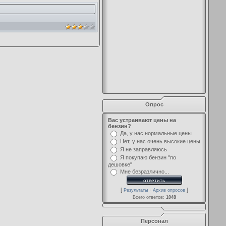
Опрос
Вас устраивают цены на
бензин?
Да, у нас нормальные цены
Нет, у нас очень высокие цены
Я не заправляюсь
Я покупаю бензин "по
дешовке"
Мне безразлично...
[
·
]
Результаты
Архив опросов
Всего ответов:
1048
Персонал