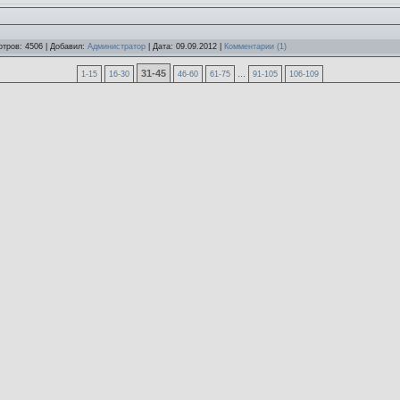
отров: 4506 | Добавил:
Администратор
| Дата:
09.09.2012
|
Комментарии (1)
31-45
...
1-15
16-30
46-60
61-75
91-105
106-109