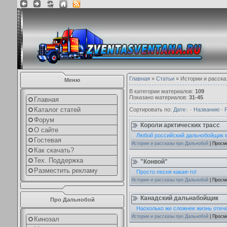
Главная
»
Статьи
» Истории и расска
Меню
В категории материалов
:
109
Показано материалов
:
31-45
Главная
Каталог статей
Сортировать по
:
Дате
·
Названию
·
Форум
Короли арктических трасс
О сайте
Любой российский дальнобойщик м
Гостевая
Истории и рассказы про Дальнобой
| Просм
Как скачать?
Тех. Поддержка
"Конвой"
Разместить рекламу
Просто песня какая-то!
Истории и рассказы про Дальнобой
| Просм
Канадский дальнабойщик
Про Дальнобой
Насколько же сложнее жизнь отеч
Истории и рассказы про Дальнобой
| Просм
Кинозал