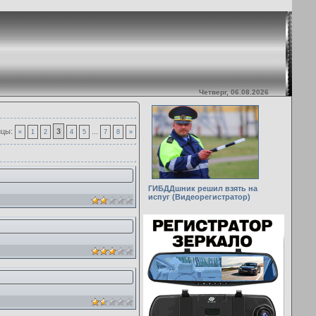
Четверг, 06.08.2026
ицы
:
3
...
«
1
2
4
5
7
8
»
ГИБДДшник решил взять на
испуг (Видеорегистратор)