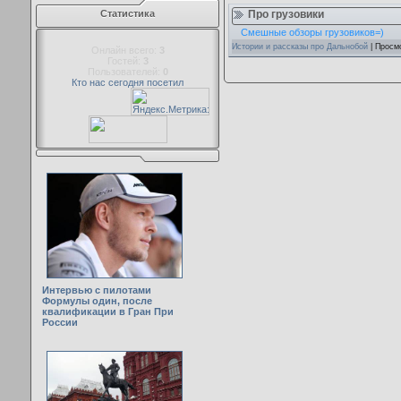
Про грузовики
Статистика
Смешные обзоры грузовиков=)
Истории и рассказы про Дальнобой
| Просм
Онлайн всего:
3
Гостей:
3
Пользователей:
0
Кто нас сегодня посетил
Интервью с пилотами
Формулы один, после
квалификации в Гран При
России