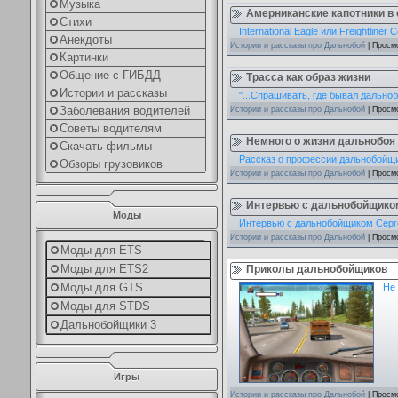
Музыка
Амерниканские капотники в
Стихи
International Eagle или Freightliner 
Анекдоты
Истории и рассказы про Дальнобой
| Просм
Картинки
Общение с ГИБДД
Трасса как образ жизни
Истории и рассказы
"...Спрашивать, где бывал дальноб
Заболевания водителей
Истории и рассказы про Дальнобой
| Просм
Советы водителям
Немного о жизни дальнобоя
Скачать фильмы
Рассказ о профессии дальнобойщи
Обзоры грузовиков
Истории и рассказы про Дальнобой
| Просм
Интервью с дальнобойщико
Моды
Интервью с дальнобойщиком Сер
Истории и рассказы про Дальнобой
| Просм
Моды для ETS
Моды для ETS2
Приколы дальнобойщиков
Моды для GTS
Не 
Моды для STDS
Дальнобойщики 3
Игры
Истории и рассказы про Дальнобой
| Просм